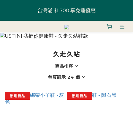
全館鞋款 一雙9折 U粉兩雙以上8折 (請務必登入)｜部
台灣滿 $1,700 享免運優惠
分鞋款 52 折起
U粉就是你！加入會員 $200 購物金馬上用~
全館鞋款 一雙9折 U粉兩雙以上8折 (請務必登入)｜部
久走久站
分鞋款 52 折起
商品排序
每頁顯示 24 個
熱銷新品
熱銷新品