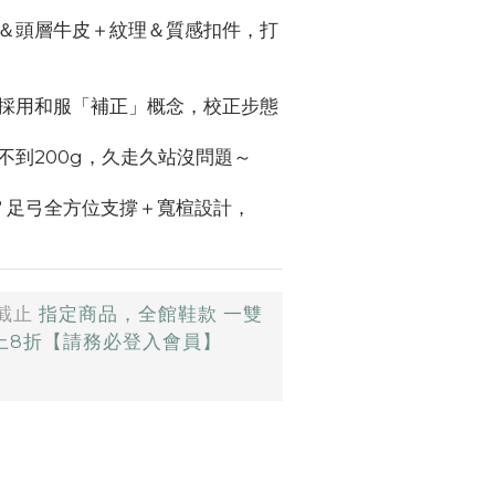
＆頭層牛皮＋紋理＆質感扣件，打
採用和服「補正」概念，校正步態
不到200g，久走久站沒問題～
0° 足弓全方位支撐＋寬楦設計，
截止
指定商品，全館鞋款 一雙
以上8折【請務必登入會員】