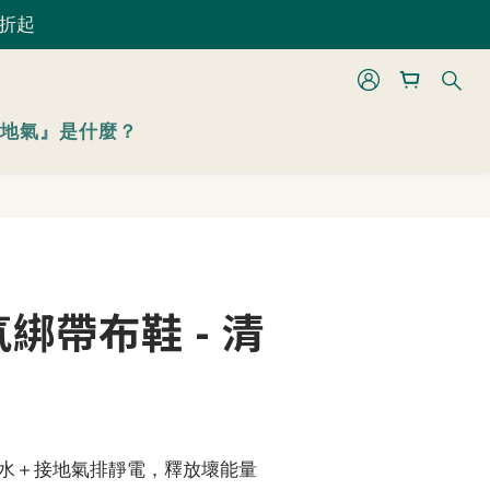
 折起
 折起
立即購買
地氣』是什麼？
 折起
綁帶布鞋 - 清
水＋接地氣排靜電，釋放壞能量