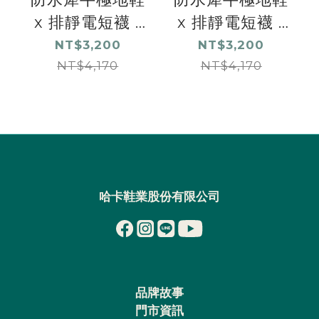
x 排靜電短襪 -
x 排靜電短襪 -
冒險黑
流沙色
NT$3,200
NT$3,200
NT$4,170
NT$4,170
哈卡鞋業股份有限公司
品牌故事
門市資訊