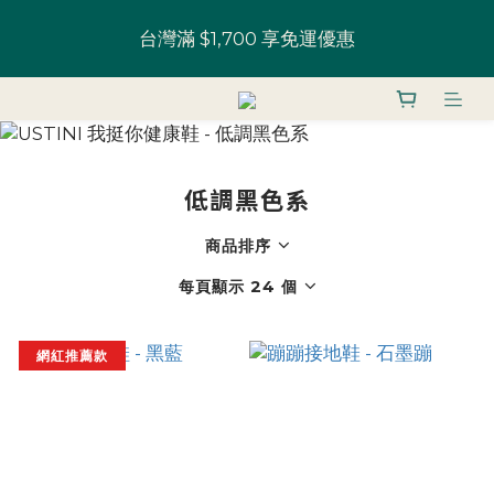
全館鞋款 一雙9折 U粉兩雙以上8折 (請務必登入)｜部
台灣滿 $1,700 享免運優惠
分鞋款 52 折起
U粉就是你！加入會員 $200 購物金馬上用~
全館鞋款 一雙9折 U粉兩雙以上8折 (請務必登入)｜部
低調黑色系
分鞋款 52 折起
商品排序
每頁顯示 24 個
網紅推薦款