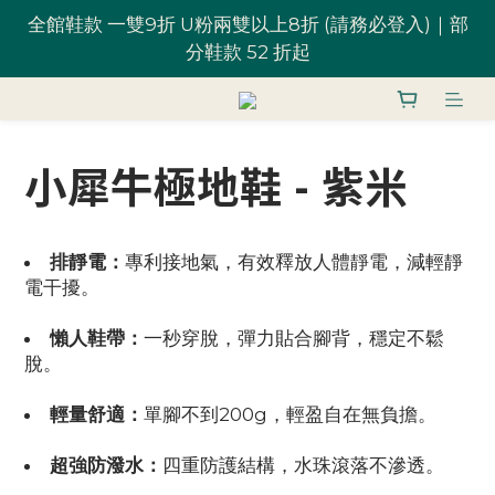
全館鞋款 一雙9折 U粉兩雙以上8折 (請務必登入)｜部
全館鞋款 一雙9折 U粉兩雙以上8折 (請務必登入)｜部
分鞋款 52 折起
分鞋款 52 折起
台灣滿 $1,700 享免運優惠
小犀牛極地鞋 - 紫米
U粉就是你！加入會員 $200 購物金馬上用~
全館鞋款 一雙9折 U粉兩雙以上8折 (請務必登入)｜部
排靜電：
專利接地氣，有效釋放人體靜電，減輕靜
分鞋款 52 折起
電干擾。
懶人鞋帶：
一秒穿脫，彈力貼合腳背，穩定不鬆
脫。
輕量舒適：
單腳不到200g，輕盈自在無負擔。
超強防潑水：
四重防護結構，水珠滾落不滲透。