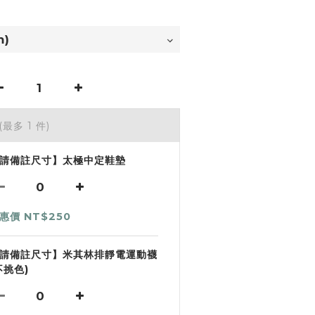
(最多 1 件)
請備註尺寸】太極中定鞋墊
惠價 NT$250
請備註尺寸】米其林排靜電運動襪
不挑色)