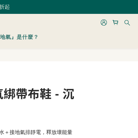
 折起
 折起
立即購買
地氣』是什麼？
 折起
綁帶布鞋 - 沉
水＋接地氣排靜電，釋放壞能量