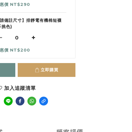
惠價 NT$290
請備註尺寸】排靜電有機棉短襪
不挑色)
惠價 NT$200
立即購買
加入追蹤清單
式
顧客評價