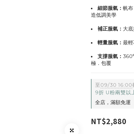
細節服氣：
帆布
造低調美學
補正服氣：
大底
輕量服氣：
最輕
支撐服氣：
36
極．包覆
至
09/30 16:00
9折 U粉兩雙
全店，滿額免運
NT$2,880