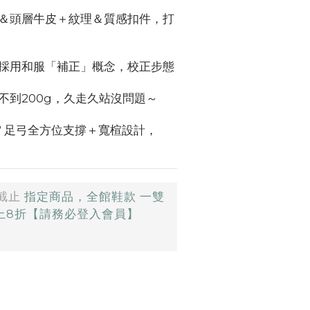
＆頭層牛皮＋紋理＆質感扣件，打
採用和服「補正」概念，校正步態
不到200g，久走久站沒問題～
0° 足弓全方位支撐＋寬楦設計，
截止
指定商品，全館鞋款 一雙
以上8折【請務必登入會員】