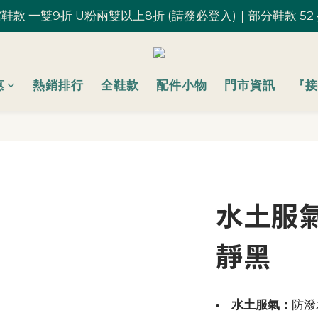
鞋款 一雙9折 U粉兩雙以上8折 (請務必登入)｜部分鞋款 52
鞋款 一雙9折 U粉兩雙以上8折 (請務必登入)｜部分鞋款 52
台灣滿 $1,700 享免運優惠
U粉就是你！加入會員 $200 購物金馬上用~
惠
熱銷排行
全鞋款
配件小物
門市資訊
『接
鞋款 一雙9折 U粉兩雙以上8折 (請務必登入)｜部分鞋款 52
水土服氣
靜黑
水土服氣：
防潑