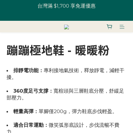
全館鞋款 一雙9折 U粉兩雙以上8折 (請務必登入)｜部
U粉就是你！加入會員 $200 購物金馬上用~
分鞋款 52 折起
全館鞋款 一雙9折 U粉兩雙以上8折 (請務必登入)｜部
分鞋款 52 折起
蹦蹦極地鞋 - 暖暖粉
排靜電功能：
專利接地氣技術，釋放靜電，減輕干
擾。
360度足弓支撐：
寬楦頭與三層鞋底分壓，舒緩足
部壓力。
輕量高彈：
單腳僅200g，彈力鞋底步伐輕盈。
適合日常運動：
微笑弧形底設計，步伐流暢不費
力。