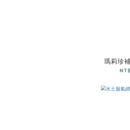
瑪莉珍補
NT$