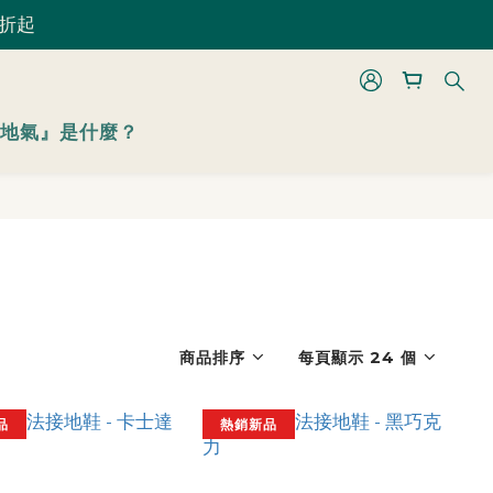
 折起
 折起
地氣』是什麼？
 折起
商品排序
每頁顯示 24 個
品
熱銷新品