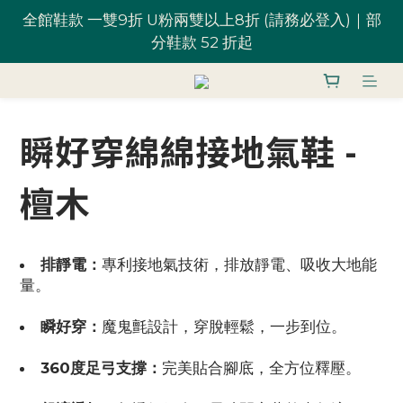
分鞋款 52 折起
全館鞋款 一雙9折 U粉兩雙以上8折 (請務必登入)｜部
分鞋款 52 折起
台灣滿 $1,700 享免運優惠
U粉就是你！加入會員 $200 購物金馬上用~
瞬好穿綿綿接地氣鞋 -
全館鞋款 一雙9折 U粉兩雙以上8折 (請務必登入)｜部
檀木
分鞋款 52 折起
排靜電：
專利接地氣技術，排放靜電、吸收大地能
量。
瞬好穿：
魔鬼氈設計，穿脫輕鬆，一步到位。
360度足弓支撐：
完美貼合腳底，全方位釋壓。