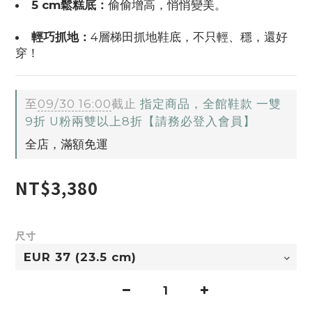
5 cm鬆糕底：
偷偷增高，悄悄變美。
輕巧抓地：
4層梯田抓地鞋底，不只輕、穩，還好
穿！
至
09/30 16:00
截止
指定商品，全館鞋款 一雙
9折 U粉兩雙以上8折【請務必登入會員】
全店，滿額免運
NT$3,380
尺寸