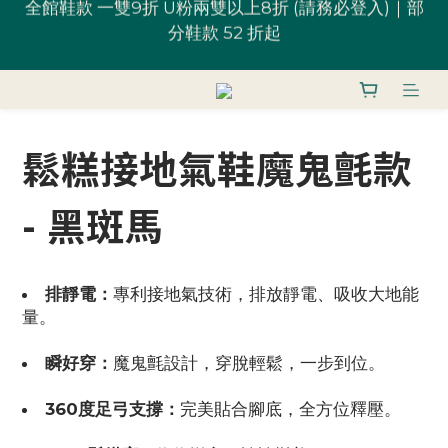
全館鞋款 一雙9折 U粉兩雙以上8折 (請務必登入)｜部
台灣滿 $1,700 享免運優惠
分鞋款 52 折起
U粉就是你！加入會員 $200 購物金馬上用~
鬆糕接地氣鞋魔鬼氈款
全館鞋款 一雙9折 U粉兩雙以上8折 (請務必登入)｜部
分鞋款 52 折起
- 黑斑馬
排靜電：
專利接地氣技術，排放靜電、吸收大地能
量。
瞬好穿：
魔鬼氈設計，穿脫輕鬆，一步到位。
360度足弓支撐：
完美貼合腳底，全方位釋壓。