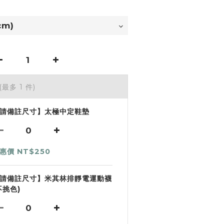
(最多 1 件)
請備註尺寸】太極中定鞋墊
惠價 NT$250
請備註尺寸】米其林排靜電運動襪
不挑色)