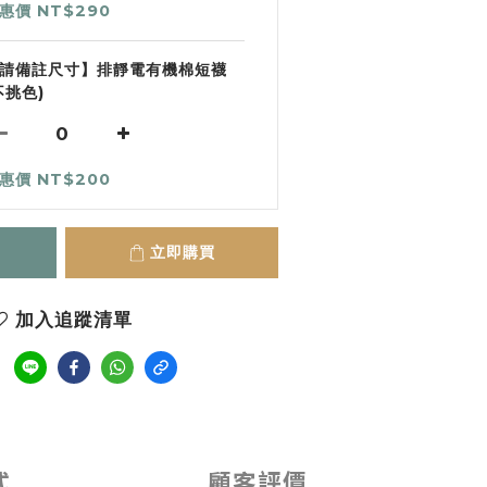
惠價 NT$290
請備註尺寸】排靜電有機棉短襪
不挑色)
惠價 NT$200
立即購買
加入追蹤清單
式
顧客評價