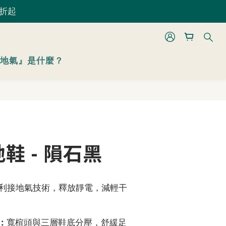
 折起
 折起
立即購買
地氣』是什麼？
 折起
鞋 - 隕石黑
利接地氣技術，釋放靜電，減輕干
：
寬楦頭與三層鞋底分壓，舒緩足