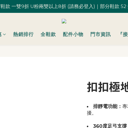
鞋款 一雙9折 U粉兩雙以上8折 (請務必登入)｜部分鞋款 52
鞋款 一雙9折 U粉兩雙以上8折 (請務必登入)｜部分鞋款 52
台灣滿 $1,700 享免運優惠
U粉就是你！加入會員 $200 購物金馬上用~
惠
熱銷排行
全鞋款
配件小物
門市資訊
『接
鞋款 一雙9折 U粉兩雙以上8折 (請務必登入)｜部分鞋款 52
扣扣極地
排靜電功能：
專
擾。
360度足弓支撐