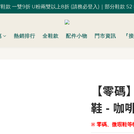
鞋款 一雙9折 U粉兩雙以上8折 (請務必登入)｜部分鞋款 52
鞋款 一雙9折 U粉兩雙以上8折 (請務必登入)｜部分鞋款 52
台灣滿 $1,700 享免運優惠
U粉就是你！加入會員 $200 購物金馬上用~
惠
熱銷排行
全鞋款
配件小物
門市資訊
『接
鞋款 一雙9折 U粉兩雙以上8折 (請務必登入)｜部分鞋款 52
【零碼
鞋 - 咖
※ 零碼、微瑕鞋