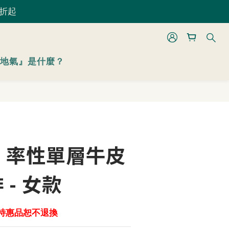
 折起
 折起
立即購買
地氣』是什麼？
 折起
】率性單層牛皮
啡 - 女款
等特惠品恕不退換