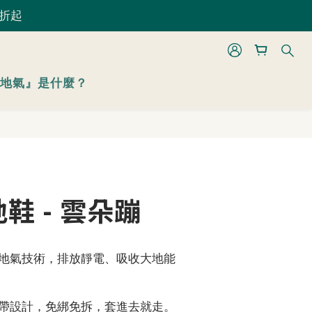
 折起
 折起
立即購買
地氣』是什麼？
 折起
鞋 - 雲朵蹦
地氣技術，排放靜電、吸收大地能
帶設計，免綁免拆，套進去就走。