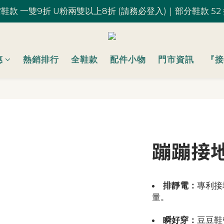
鞋款 一雙9折 U粉兩雙以上8折 (請務必登入)｜部分鞋款 52
鞋款 一雙9折 U粉兩雙以上8折 (請務必登入)｜部分鞋款 52
台灣滿 $1,700 享免運優惠
U粉就是你！加入會員 $200 購物金馬上用~
惠
熱銷排行
全鞋款
配件小物
門市資訊
『接
鞋款 一雙9折 U粉兩雙以上8折 (請務必登入)｜部分鞋款 52
蹦蹦接地
排靜電：
專利接
量。
瞬好穿：
豆豆鞋