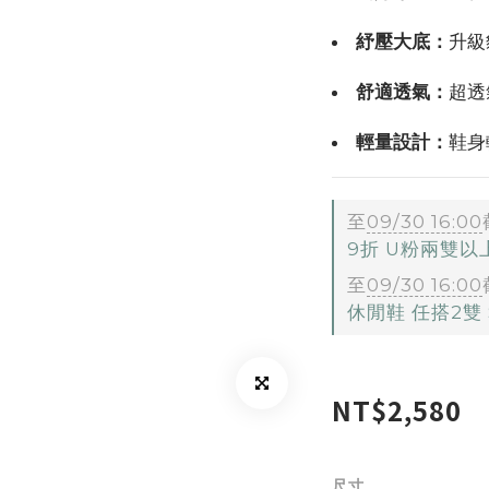
紓壓大底：
升級
舒適透氣：
超透
輕量設計：
鞋身
至
09/30 16:00
9折 U粉兩雙
至
09/30 16:00
休閒鞋 任搭2雙 $
NT$2,580
尺寸