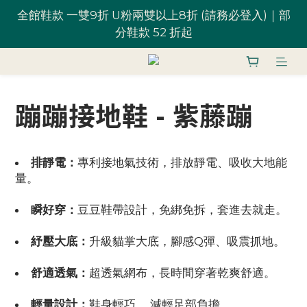
全館鞋款 一雙9折 U粉兩雙以上8折 (請務必登入)｜部
台灣滿 $1,700 享免運優惠
分鞋款 52 折起
U粉就是你！加入會員 $200 購物金馬上用~
蹦蹦接地鞋 - 紫藤蹦
全館鞋款 一雙9折 U粉兩雙以上8折 (請務必登入)｜部
分鞋款 52 折起
排靜電：
專利接地氣技術，排放靜電、吸收大地能
量。
瞬好穿：
豆豆鞋帶設計，免綁免拆，套進去就走。
紓壓大底：
升級貓掌大底，腳感Q彈、吸震抓地。
舒適透氣：
超透氣網布，長時間穿著乾爽舒適。
輕量設計：
鞋身輕巧 ，減輕足部負擔。