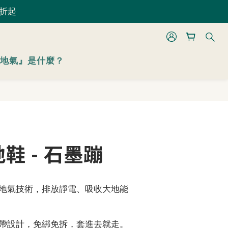
 折起
 折起
立即購買
地氣』是什麼？
 折起
鞋 - 石墨蹦
地氣技術，排放靜電、吸收大地能
帶設計，免綁免拆，套進去就走。