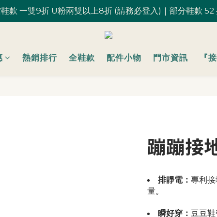
鞋款 一雙9折 U粉兩雙以上8折 (請務必登入)｜部分鞋款 52
鞋款 一雙9折 U粉兩雙以上8折 (請務必登入)｜部分鞋款 52
台灣滿 $1,700 享免運優惠
U粉就是你！加入會員 $200 購物金馬上用~
惠
熱銷排行
全鞋款
配件小物
門市資訊
『接
鞋款 一雙9折 U粉兩雙以上8折 (請務必登入)｜部分鞋款 52
蹦蹦接地
排靜電：
專利接
量。
瞬好穿：
豆豆鞋