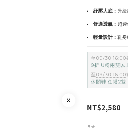
紓壓大底：
升級
舒適透氣：
超透
輕量設計：
鞋身
至
09/30 16:00
9折 U粉兩雙
至
09/30 16:00
休閒鞋 任搭2雙 $
NT$2,580
尺寸