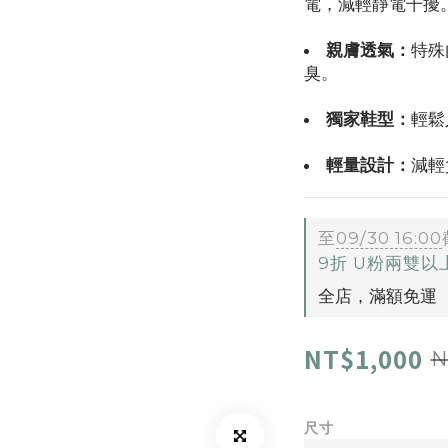
電，減輕靜電干擾
親膚透氣：
特殊
臭。
獨家鞋型：
輕鬆
輕量設計：
減輕
至
09/30 16:00
9折 U粉兩雙
全店，滿額免運
NT$1,000
N
尺寸