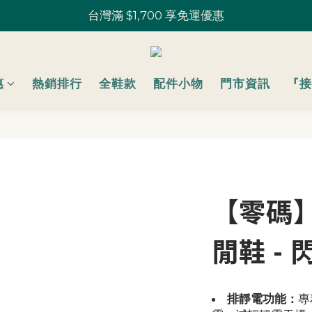
鞋款 一雙9折 U粉兩雙以上8折 (請務必登入)｜部分鞋款 52
U粉就是你！加入會員 $200 購物金馬上用~
鞋款 一雙9折 U粉兩雙以上8折 (請務必登入)｜部分鞋款 52
惠
熱銷排行
全鞋款
配件小物
門市資訊
『接
【零碼
閒鞋 - 
排靜電功能：
專