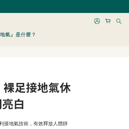
 折起
立即購買
 折起
地氣』是什麼？
】裸足接地氣休
閃亮白
利接地氣技術，有效釋放人體靜