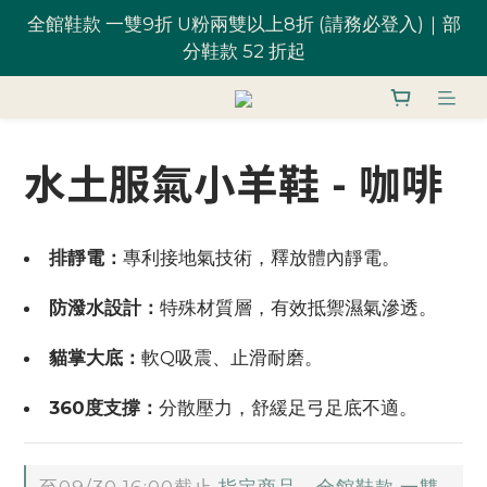
全館鞋款 一雙9折 U粉兩雙以上8折 (請務必登入)｜部
台灣滿 $1,700 享免運優惠
分鞋款 52 折起
U粉就是你！加入會員 $200 購物金馬上用~
水土服氣小羊鞋 - 咖啡
全館鞋款 一雙9折 U粉兩雙以上8折 (請務必登入)｜部
分鞋款 52 折起
排靜電：
專利接地氣技術，釋放體內靜電。
防潑水設計：
特殊材質層，有效抵禦濕氣滲透。
貓掌大底：
軟Q吸震、止滑耐磨。
360度支撐：
分散壓力，舒緩足弓足底不適。