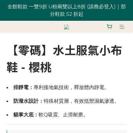
全館鞋款 一雙9折 U粉兩雙以上8折 (請務必登入)｜部
全館鞋款 一雙9折 U粉兩雙以上8折 (請務必登入)｜部
分鞋款 52 折起
分鞋款 52 折起
台灣滿 $1,700 享免運優惠
【零碼】水土服氣小布
U粉就是你！加入會員 $200 購物金馬上用~
鞋 - 櫻桃
全館鞋款 一雙9折 U粉兩雙以上8折 (請務必登入)｜部
分鞋款 52 折起
排靜電：
專利接地氣技術，釋放體內靜電。
防潑水設計：
特殊材質層，有效抵禦濕氣滲透。
貓掌大底：
軟Q吸震、止滑耐磨。