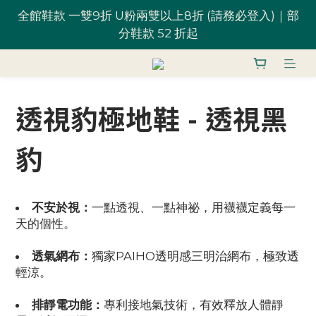
全館鞋款 一雙9折 U粉兩雙以上8折 (請務必登入)｜部
台灣滿 $1,700 享免運優惠
分鞋款 52 折起
U粉就是你！加入會員 $200 購物金馬上用~
透視豹極地鞋 - 透視黑
全館鞋款 一雙9折 U粉兩雙以上8折 (請務必登入)｜部
分鞋款 52 折起
豹
不安於視：
一點透視、一點神祕，用襪襪定義每一
天的個性。
透氣網布：
獨家PAIHO透明感三明治網布，極致透
輕涼。
排靜電功能：
專利接地氣技術，有效釋放人體靜