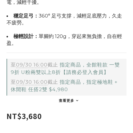
電，減輕干擾。
穩定足弓：
360° 足弓支撐，減輕足底壓力，久走
不疲勞。
極輕設計：
單腳約 120g，穿起來無負擔，自在輕
盈。
至
09/30 16:00
截止
指定商品，全館鞋款 一雙
9折 U粉兩雙以上8折【請務必登入會員】
至
09/30 16:00
截止
指定商品，指定極地鞋 +
休閒鞋 任搭2雙 $4,980
查看更多
NT$3,680