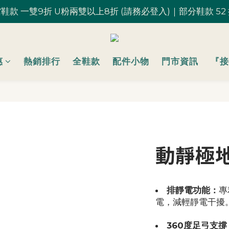
鞋款 一雙9折 U粉兩雙以上8折 (請務必登入)｜部分鞋款 52
鞋款 一雙9折 U粉兩雙以上8折 (請務必登入)｜部分鞋款 52
台灣滿 $1,700 享免運優惠
U粉就是你！加入會員 $200 購物金馬上用~
惠
熱銷排行
全鞋款
配件小物
門市資訊
『接
鞋款 一雙9折 U粉兩雙以上8折 (請務必登入)｜部分鞋款 52
動靜極地
排靜電功能：
專
電，減輕靜電干擾
360度足弓支撐