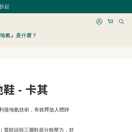
 折起
 折起
立即購買
地氣』是什麼？
 折起
鞋 - 卡其
利接地氣技術，有效釋放人體靜
。
：
寬楦頭與三層鞋底分散壓力，舒