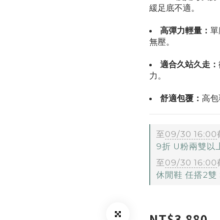
緩足底不適。
高彈力輕量：
單
無壓。
適合久站久走：
力。
舒適包覆：
高包
至
09/30 16:00
9折 U粉兩雙
至
09/30 16:00
休閒鞋 任搭2雙 $
NT$3,880