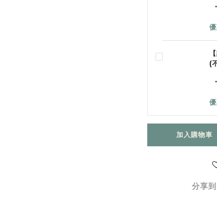
優
【
(
優
加入購物車
分享到