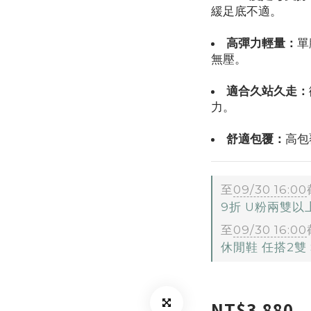
緩足底不適。
高彈力輕量：
單
無壓。
適合久站久走：
力。
舒適包覆：
高包
至
09/30 16:00
9折 U粉兩雙
至
09/30 16:00
休閒鞋 任搭2雙 $
NT$3,880