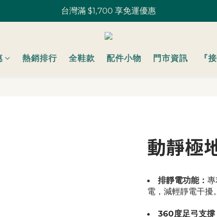
鞋款 一雙9折 U粉兩雙以上8折 (請務必登入)｜部分鞋款 52
U粉就是你！加入會員 $200 購物金馬上用~
鞋款 一雙9折 U粉兩雙以上8折 (請務必登入)｜部分鞋款 52
惠
熱銷排行
全鞋款
配件小物
門市資訊
『接
動靜極地
排靜電功能：
專
電，減輕靜電干擾
360度足弓支撐