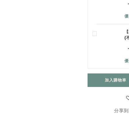
優
【
(
優
加入購物車
分享到