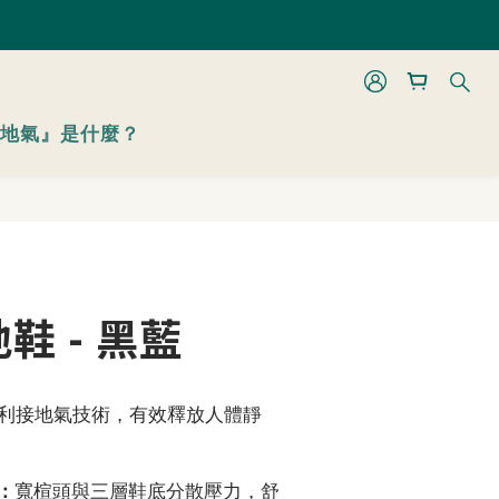
 折起
 折起
立即購買
地氣』是什麼？
鞋 - 黑藍
利接地氣技術，有效釋放人體靜
。
：
寬楦頭與三層鞋底分散壓力，舒