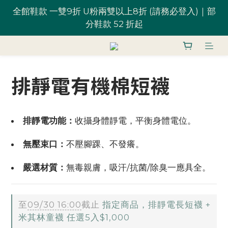
全館鞋款 一雙9折 U粉兩雙以上8折 (請務必登入)｜部
全館鞋款 一雙9折 U粉兩雙以上8折 (請務必登入)｜部
分鞋款 52 折起
分鞋款 52 折起
台灣滿 $1,700 享免運優惠
排靜電有機棉短襪
U粉就是你！加入會員 $200 購物金馬上用~
全館鞋款 一雙9折 U粉兩雙以上8折 (請務必登入)｜部
排靜電功能：
收攝身體靜電，平衡身體電位。
分鞋款 52 折起
無壓束口：
不壓腳踝、不發癢。
嚴選材質：
無毒親膚，吸汗/抗菌/除臭一應具全。
至
09/30 16:00
截止
指定商品，排靜電長短襪 +
米其林童襪 任選5入$1,000