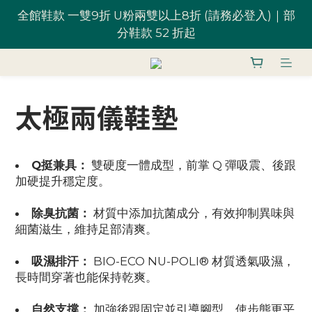
全館鞋款 一雙9折 U粉兩雙以上8折 (請務必登入)｜部
全館鞋款 一雙9折 U粉兩雙以上8折 (請務必登入)｜部
分鞋款 52 折起
分鞋款 52 折起
台灣滿 $1,700 享免運優惠
太極兩儀鞋墊
U粉就是你！加入會員 $200 購物金馬上用~
全館鞋款 一雙9折 U粉兩雙以上8折 (請務必登入)｜部
Q挺兼具：
雙硬度一體成型，前掌 Q 彈吸震、後跟
分鞋款 52 折起
加硬提升穩定度。
除臭抗菌：
材質中添加抗菌成分，有效抑制異味與
細菌滋生，維持足部清爽。
吸濕排汗：
BIO-ECO NU-POLI® 材質透氣吸濕，
長時間穿著也能保持乾爽。
自然支撐：
加強後跟固定並引導腳型，使步態更平