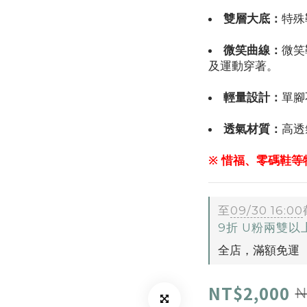
雙層大底：
特殊
微笑曲線：
微笑
及運動穿著。
輕量設計：
單腳
透氣材質：
高透
※ 惜福、零碼鞋
至
09/30 16:00
9折 U粉兩雙
全店，滿額免運
NT$2,000
N