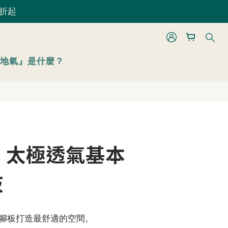
 折起
 折起
立即購買
地氣』是什麼？
 折起
】太極透氣基本
灰
腳板打造最舒適的空間。