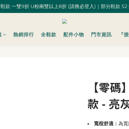
鞋款 一雙9折 U粉兩雙以上8折 (請務必登入)｜部分鞋款 52
鞋款 一雙9折 U粉兩雙以上8折 (請務必登入)｜部分鞋款 52
台灣滿 $1,700 享免運優惠
U粉就是你！加入會員 $200 購物金馬上用~
惠
熱銷排行
全鞋款
配件小物
門市資訊
『接
鞋款 一雙9折 U粉兩雙以上8折 (請務必登入)｜部分鞋款 52
【零碼
款 - 亮
寬楦舒適：
為寬