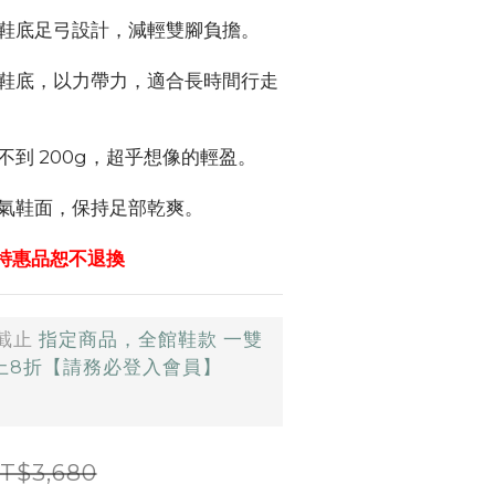
鞋底足弓設計，減輕雙腳負擔。
鞋底，以力帶力，適合長時間行走
不到 200g，超乎想像的輕盈。
氣鞋面，保持足部乾爽。
等特惠品恕不退換
截止
指定商品，全館鞋款 一雙
以上8折【請務必登入會員】
T$3,680