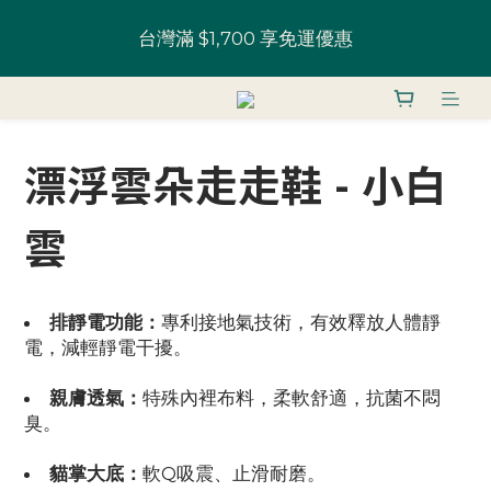
全館鞋款 一雙9折 U粉兩雙以上8折 (請務必登入)｜部
U粉就是你！加入會員 $200 購物金馬上用~
分鞋款 52 折起
全館鞋款 一雙9折 U粉兩雙以上8折 (請務必登入)｜部
分鞋款 52 折起
漂浮雲朵走走鞋 - 小白
雲
排靜電功能：
專利接地氣技術，有效釋放人體靜
電，減輕靜電干擾。
親膚透氣：
特殊內裡布料，柔軟舒適，抗菌不悶
臭。
貓掌大底：
軟Q吸震、止滑耐磨。