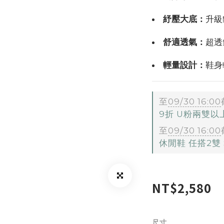
紓壓大底：
升級
舒適透氣：
超透
輕量設計：
鞋身
至
09/30 16:00
9折 U粉兩雙
至
09/30 16:00
休閒鞋 任搭2雙 $
NT$2,580
尺寸