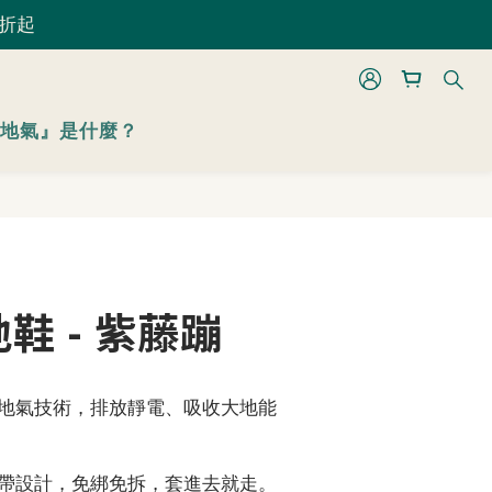
 折起
 折起
立即購買
地氣』是什麼？
 折起
鞋 - 紫藤蹦
地氣技術，排放靜電、吸收大地能
帶設計，免綁免拆，套進去就走。