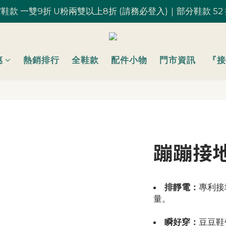
鞋款 一雙9折 U粉兩雙以上8折 (請務必登入)｜部分鞋款 52
鞋款 一雙9折 U粉兩雙以上8折 (請務必登入)｜部分鞋款 52
台灣滿 $1,700 享免運優惠
U粉就是你！加入會員 $200 購物金馬上用~
惠
熱銷排行
全鞋款
配件小物
門市資訊
『接
鞋款 一雙9折 U粉兩雙以上8折 (請務必登入)｜部分鞋款 52
蹦蹦接地
排靜電：
專利接
量。
瞬好穿：
豆豆鞋