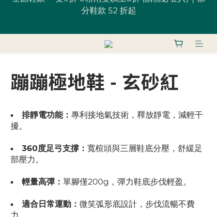
全館鞋款 一雙9折 U粉兩雙以上8折 (請務必登入)｜部
台灣滿 $1,700 享免運優惠
分鞋款 52 折起
U粉就是你！加入會員 $200 購物金馬上用~
蹦蹦極地鞋 - 玄砂紅
全館鞋款 一雙9折 U粉兩雙以上8折 (請務必登入)｜部
分鞋款 52 折起
排靜電功能：
專利接地氣技術，釋放靜電，減輕干
擾。
360度足弓支撐：
寬楦頭與三層鞋底分壓，舒緩足
部壓力。
輕量高彈：
單腳僅200g，彈力鞋底步伐輕盈。
適合日常運動：
微笑弧形底設計，步伐流暢不費
力。