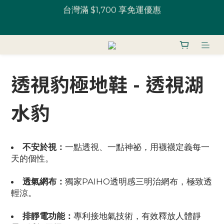
全館鞋款 一雙9折 U粉兩雙以上8折 (請務必登入)｜部
U粉就是你！加入會員 $200 購物金馬上用~
分鞋款 52 折起
全館鞋款 一雙9折 U粉兩雙以上8折 (請務必登入)｜部
分鞋款 52 折起
透視豹極地鞋 - 透視湖
水豹
不安於視：
一點透視、一點神祕，用襪襪定義每一
天的個性。
透氣網布：
獨家PAIHO透明感三明治網布，極致透
輕涼。
排靜電功能：
專利接地氣技術，有效釋放人體靜