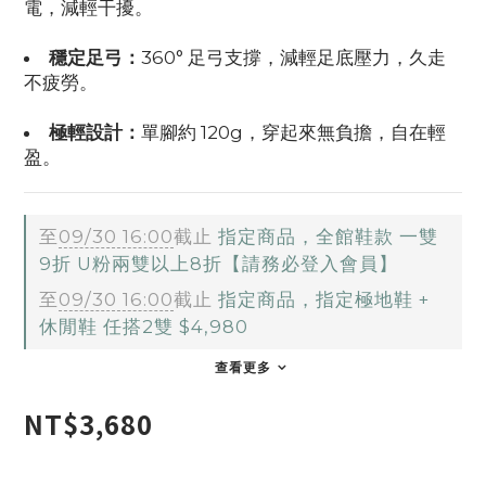
電，減輕干擾。
穩定足弓：
360° 足弓支撐，減輕足底壓力，久走
不疲勞。
極輕設計：
單腳約 120g，穿起來無負擔，自在輕
盈。
至
09/30 16:00
截止
指定商品，全館鞋款 一雙
9折 U粉兩雙以上8折【請務必登入會員】
至
09/30 16:00
截止
指定商品，指定極地鞋 +
休閒鞋 任搭2雙 $4,980
查看更多
NT$3,680