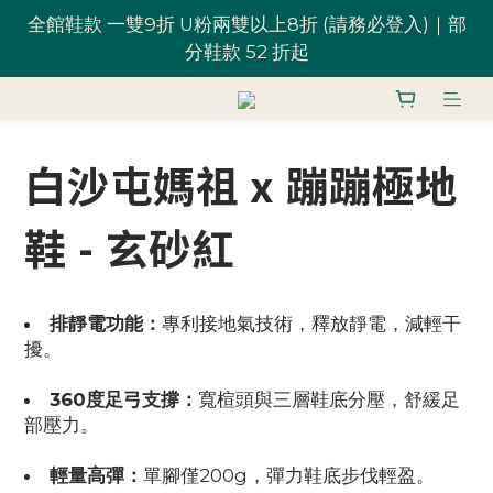
全館鞋款 一雙9折 U粉兩雙以上8折 (請務必登入)｜部
台灣滿 $1,700 享免運優惠
分鞋款 52 折起
U粉就是你！加入會員 $200 購物金馬上用~
白沙屯媽祖 x 蹦蹦極地
全館鞋款 一雙9折 U粉兩雙以上8折 (請務必登入)｜部
分鞋款 52 折起
鞋 - 玄砂紅
排靜電功能：
專利接地氣技術，釋放靜電，減輕干
擾。
360度足弓支撐：
寬楦頭與三層鞋底分壓，舒緩足
部壓力。
輕量高彈：
單腳僅200g，彈力鞋底步伐輕盈。