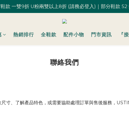
鞋款 一雙9折 U粉兩雙以上8折 (請務必登入)｜部分鞋款 52
鞋款 一雙9折 U粉兩雙以上8折 (請務必登入)｜部分鞋款 52
台灣滿 $1,700 享免運優惠
U粉就是你！加入會員 $200 購物金馬上用~
惠
熱銷排行
全鞋款
配件小物
門市資訊
『接
鞋款 一雙9折 U粉兩雙以上8折 (請務必登入)｜部分鞋款 52
聯絡我們
尺寸、了解產品特色，或需要協助處理訂單與售後服務，USTI