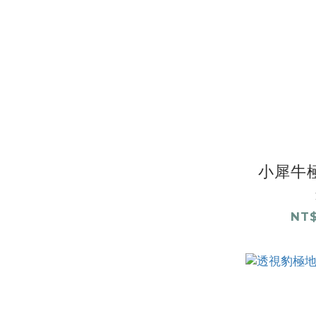
小犀牛極
NT$