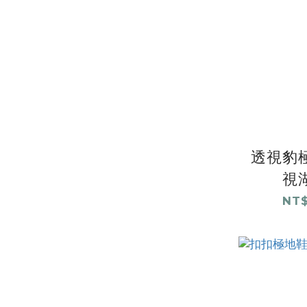
透視豹極
視
NT$