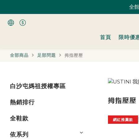
全館
全館
首頁
限時優
全館
全部商品
足部問題
拇指壓壓
白沙屯媽祖授權專區
拇指壓壓
熱銷排行
全鞋款
網紅推薦款
依系列