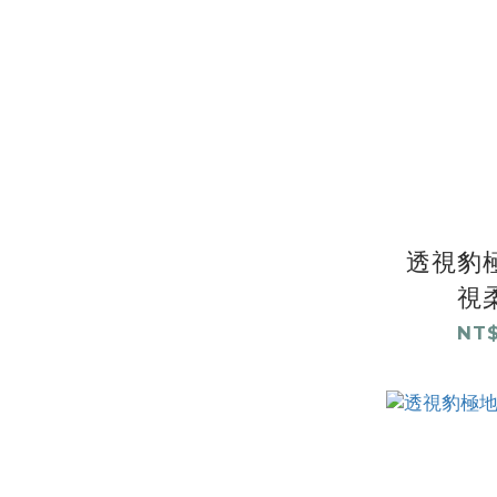
透視豹極
視
NT$